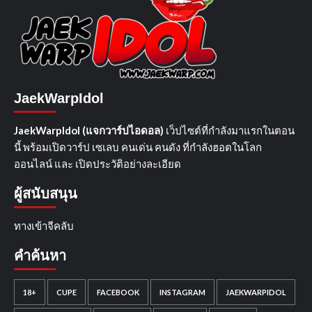
JaekWarpIdol
JaekWarpIdol (แจกวาร์ปไอดอล)
เว็ปไซต์ที่กำลังมาแรกในตอน
นี้ พร้อมเปิดวาร์ป เซเลบ คนเด่น คนดัง ที่กำลังฮอตในโลก
ออนไลน์ และ เปิดประวัติอย่างละเอียด
ผู้สนับสนุน
ทางเข้าจีคลับ
คำค้นหา
18+
CUPE
FACEBOOK
INSTAGRAM
JAEKWARPIDOL