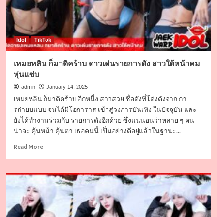
สินค้า
ที่มา
พร้อม
กับ
ความ
Idol
TikTok
สวย
โดด
เหมยหลิน ก็มาดิคร้าบ ดาวเด่นรายการดัง สาวใต้หน้าคม
เด่น
หุ่นแซ่บ
admin
January 14, 2025
เหมยหลิน ก็มาดิคร้าบ อีกหนึ่ง สาวสวย ชื่อดังที่โด่งดังจาก กา
รถ่ายบแบบ จนได้มีโอการาส เข้าสู่วงการบันเทิง ในปัจจุบัน และ
ยังได้ทำงานร่วมกับ รายการดังอีกด้วย ซึ่งแน่นอนว่าหลาย ๆ คน
น่าจะ คุ้นหน้า คุ้นตา เธอคนนี้ เป็นอย่างดีอยู่แล้วในฐานะ...
Read
Read More
more
about
เหม
ย
หลิน
ก็
มาดิ