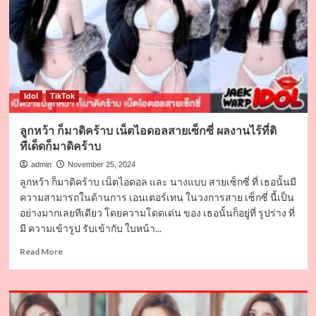
ค
ร้าบ
ดาว
เด่น
รายการ
ดัง
สาว
ใต้
Idol
TikTok
หน้า
คม
ลูกหว้า ก็มาดิคร้าบ เน็ตไอดอลสายเซ็กซี่ ผลงานไร้ที่ติ
หุ่น
ทีเด็ดก็มาดิคร้าบ
แซ่บ
admin
November 25, 2024
ลูกหว้า ก็มาดิคร้าบ เน็ตไอดอล และ นางแบบ สายเซ็กซี่ ที่ เธอนั้นมี
ความสามารถในด้านการ เอนเตอร์เทน ในวงการสาย เซ็กซี่ นี้เป็น
อย่างมากเลยทีเดียว โดยความโดดเด่น ของ เธอนั้นก็อยู่ที่ รูปร่าง ที่
มี ความเข้ารูป รับเข้ากับ ใบหน้า...
Read
Read More
more
about
ลูก
หว้า