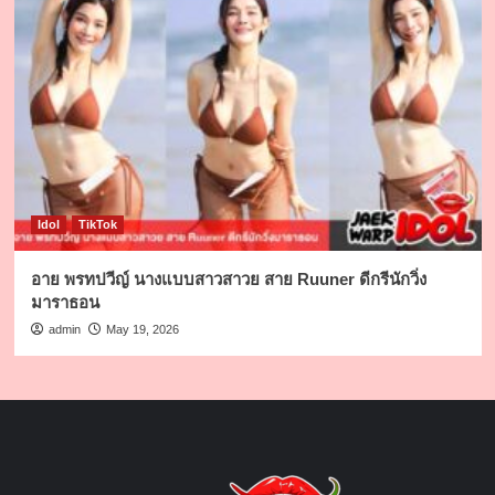
Idol
TikTok
อาย พรทปวีญ์ นางแบบสาวสาวย สาย Ruuner ดีกรีนักวิ่ง
มาราธอน
admin
May 19, 2026