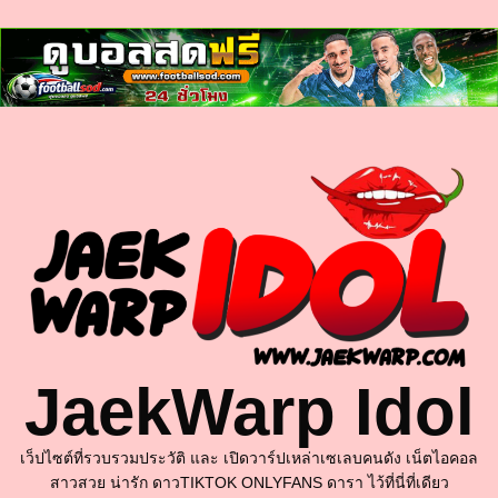
ฝัน
เห็น
งู
Skip
to
content
JaekWarp Idol
เว็ปไซต์ที่รวบรวมประวัติ และ เปิดวาร์ปเหล่าเซเลบคนดัง เน็ตไอคอล
สาวสวย น่ารัก ดาวTIKTOK ONLYFANS ดารา ไว้ที่นี่ที่เดียว