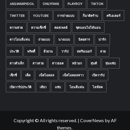
JAELWARPIDOL
ONLYFANS
PLAYBOY
TIKTOK
TWITTER
YOUTUBE
การถ่ายแบบ
ก็มาดิคร้าบ
ครีเอเตอร์
ความสวย
ความเซ็กซี่
คอสเพลย์
ชุดนอนไม่ได้นอน
ดาวโอนลี่แฟน
ถ่ายแบบ
นางแบบ
นิตยสาร
น่ารัก
ประวัติ
พริตตี้
ยั่วยวน
วาร์ป
สตรีมเมอร์
สวย
สาวตัวเล็ก
สาวสวย
สาวฮอต
หน้าอก
หุ่นดี
หุ่นแซ่บ
เซ็กซี่
เด็ด
เน็ตไอดอล
เน็ตไอดอลสาว
เปิดวาร์ป
เปิดวาร์ปประวัติ
เสียว
แซ่บ
โอนลี่แฟน
ไลฟ์สด
Copyright © All rights reserved.
|
CoverNews
by AF
themes.