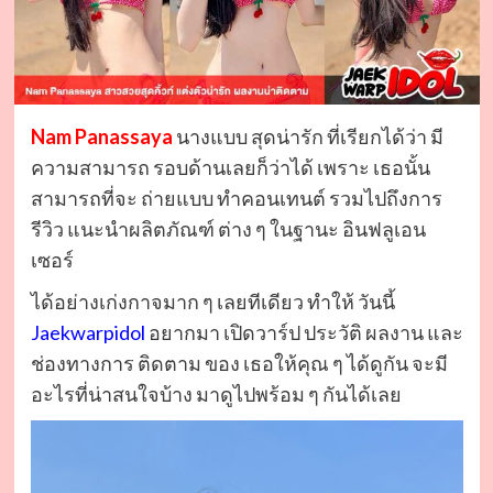
Nam Panassaya
นางแบบ สุดน่ารัก ที่เรียกได้ว่า มี
ความสามารถ รอบด้านเลยก็ว่าได้ เพราะ เธอนั้น
สามารถที่จะ ถ่ายแบบ ทำคอนเทนต์ รวมไปถึงการ
รีวิว แนะนำผลิตภัณฑ์ ต่าง ๆ ในฐานะ อินฟลูเอน
เซอร์
ได้อย่างเก่งกาจมาก ๆ เลยทีเดียว ทำให้ วันนี้
Jaekwarpidol
อยากมา เปิดวาร์ป ประวัติ ผลงาน และ
ช่องทางการ ติดตาม ของ เธอให้คุณ ๆ ได้ดูกัน จะมี
อะไรที่น่าสนใจบ้าง มาดูไปพร้อม ๆ กันได้เลย