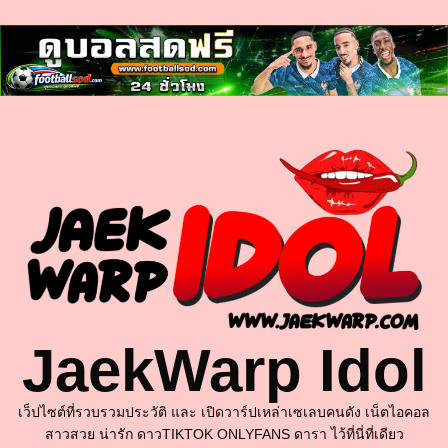
ฝัน
เห็น
งู
Skip
to
content
JaekWarp Idol
เว็ปไซต์ที่รวบรวมประวัติ และ เปิดวาร์ปเหล่าเซเลบคนดัง เน็ตไอคอล
สาวสวย น่ารัก ดาวTIKTOK ONLYFANS ดารา ไว้ที่นี่ที่เดียว