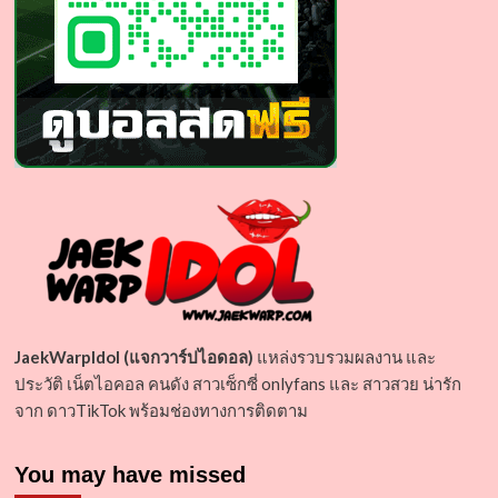
JaekWarpIdol (แจกวาร์ปไอดอล)
แหล่งรวบรวมผลงาน และ
ประวัติ เน็ตไอคอล คนดัง สาวเซ็กซี่ onlyfans และ สาวสวย น่ารัก
จาก ดาวTikTok พร้อมช่องทางการติดตาม
You may have missed