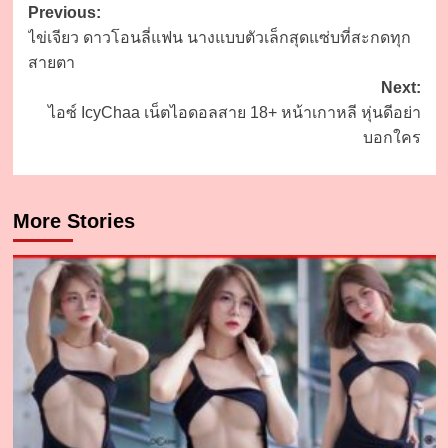
Post
Previous:
ไข่เจียว ดาวโอนลี่แฟน นางแบบตัวเล็กสุดแซ่บที่สะกดทุก
navigation
สายตา
Next:
ไอซ์ IcyChaa เน็ตไอดอลสาย 18+ หน้าเกาหลี หุ่นดีอย่า
บอกใคร
More Stories