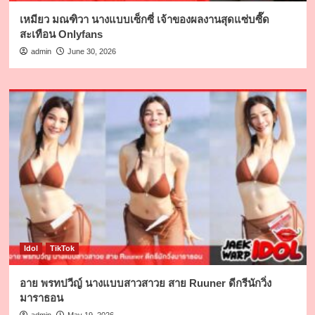
เหมียว มณฑิวา นางแบบเซ็กซี่ เจ้าของผลงานสุดแซ่บซี๊ด
สะเทือน Onlyfans
admin
June 30, 2026
Idol
TikTok
อาย พรทปวีญ์ นางแบบสาวสาวย สาย Ruuner ดีกรีนักวิ่ง
มาราธอน