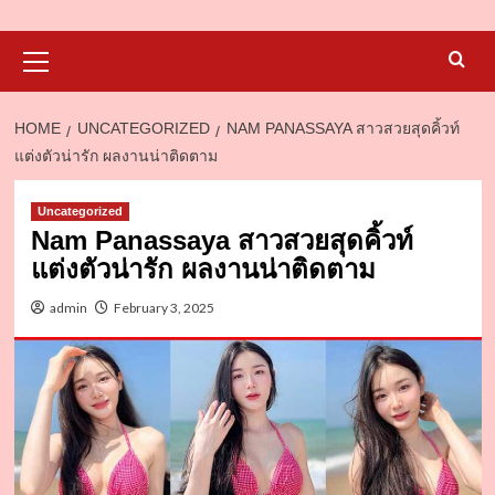
Primary
Menu
HOME
UNCATEGORIZED
NAM PANASSAYA สาวสวยสุดคิ้วท์
แต่งตัวน่ารัก ผลงานน่าติดตาม
d
Uncategorized
Nam Panassaya สาวสวยสุดคิ้วท์
แต่งตัวน่ารัก ผลงานน่าติดตาม
admin
February 3, 2025