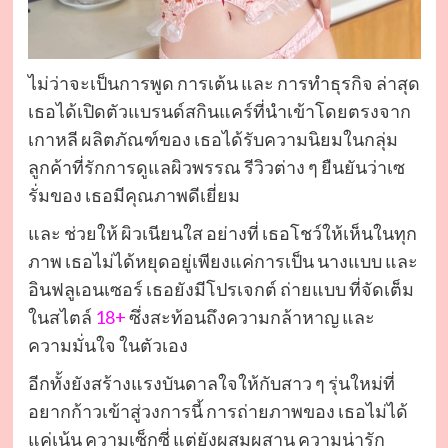
ไม่ว่าจะเป็นการพูด การเต้น และ การทำธุรกิจ ล่าสุด
เธอได้เปิดตัวแบรนด์สกินแคร์ที่นำเข้าโดยตรงจาก
เกาหลี ผลิตภัณฑ์ของ เธอได้รับความนิยมในกลุ่ม
ลูกค้าที่รักการดูแลผิวพรรณ รีวิวต่าง ๆ ยืนยันว่าเซ
รั่มของ เธอมีคุณภาพดีเยี่ยม
และ ช่วยให้ ผิวเนียนใส อย่างที่ เธอโชว์ให้เห็นในทุก
ภาพ เธอไม่ได้หยุดอยู่เพียงแค่การเป็น นางแบบ และ
อินฟลูเอนเซอร์ เธอยังมีโปรเจกต์ ถ่ายแบบ ที่จัดเต็ม
ในสไตล์
18+
ซึ่งสะท้อนถึงความกล้าหาญ และ
ความมั่นใจ ในตัวเอง
อีกทั้งยังสร้างแรงบันดาลใจให้กับสาว ๆ รุ่นใหม่ที่
อยากก้าวเข้าสู่วงการนี้ การถ่ายภาพของ เธอไม่ได้
แค่เน้น ความเซ็กซี่ แต่ยังผสมผสาน ความน่ารัก