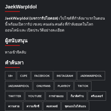
JaekWarpIdol
JaekWarpIdol (แจกวาร์ปไอดอล)
เว็ปไซต์ที่กำลังมาแรกในตอน
นี้ พร้อมเปิดวาร์ป เซเลบ คนเด่น คนดัง ที่กำลังฮอตในโลก
ออนไลน์ และ เปิดประวัติอย่างละเอียด
ผู้สนับสนุน
ทางเข้าจีคลับ
คำค้นหา
18+
CUPE
FACEBOOK
INSTAGRAM
JAEKWARPIDOL
JAELWARPIDOL
ONLYFANS
PLAYBOY
TIKTOK
TWITTER
YOUTUBE
การถ่ายแบบ
ก็มาดิคร้าบ
ครีเอเตอร์
ความสวย
ความเซ็กซี่
คอสเพลย์
ชุดนอนไม่ได้นอน