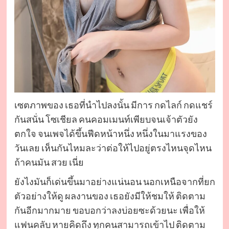
เซตภาพของ เธอที่นำไปลงนั้น มีการ กดไลก์ กดแชร์
กันสนั่น โซเชียล คนคอมเมนท์เพียบจนเจ้าตัวยัง
ตกใจ จนเพจได้ขึ้นฟีดหน้าหนึ่ง หนึ่งในมาแรงของ
วันเลย เห็นกันไหมละว่าต่อให้ไปอยู่ตรงไหนจุดไหน
ถ้าคนมัน สวย เนี่ย
ยังไงมันก็เด่นขึ้นมาอย่างแน่นอน นอกเหนือจากที่ยก
ตัวอย่างให้ดู ผลงานของ เธอยังมีให้ชมให้ ติดตาม
กันอีกมากมาย ขอบอกว่าลงบ่อยซะด้วยนะ เพื่อให้
แฟนคลับ หายคิดถึง ทุกคนสามารถเข้าไป ติดตาม