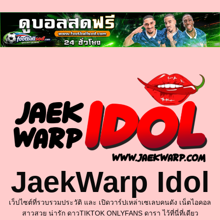
ฝัน
เห็น
งู
Skip
to
content
JaekWarp Idol
เว็ปไซต์ที่รวบรวมประวัติ และ เปิดวาร์ปเหล่าเซเลบคนดัง เน็ตไอคอล
สาวสวย น่ารัก ดาวTIKTOK ONLYFANS ดารา ไว้ที่นี่ที่เดียว