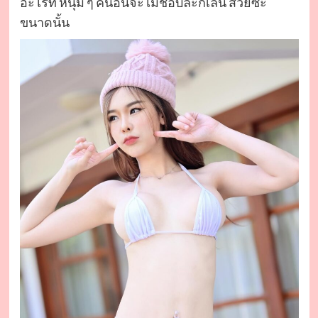
อะไรที่ หนุ่ม ๆ คนอื่นจะไม่ชอบละก็เล่น สวยซะ
ขนาดนั้น