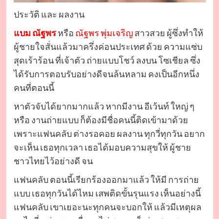
ประวัติ และ ผลงาน
แบม ณัฐพร
หรือ
ณัฐพร พุ่มเจริญ
สาวสวย ผู้ซึ่งทำให้
ผู้ชายใจสั่นแล้วมาครึ่งค่อนประเทศ ด้วย ความแซ่บ
สุดเร้าร้อน ที่เจ้าตัว ถ่ายแบบโชว์ ลงบน โซเชียล ซึ่ง
ได้รับการตอบรับอย่างดีจนล้นหลาม คงเป็นอีกหนึ่ง
คนที่ตอนนี้
หาตัวจับได้ยากมากแล้ว หากมีงาน อีเว้นท์ ใหญ่ ๆ
หรือ งานถ่ายแบบ ก็ต้องมีชื่อคนนี้ติดเข้ามาด้วย
เพราะแฟนคลับ ต่างรอคอย ผลงาน ทุกวี่ทุกวัน อยาก
จะเห็น เธอทุกเวลา เธอได้มอบความสุขให้ ผู้ชาย
ชาวไทยไว้อย่างดี จน
แฟนคลับ ตอนนี้เรียกร้องออกมาแล้ว ให้มี การถ่าย
แบบ เธอทุกวันได้ไหม เสพติดขั้นรุนแรง เห็นอย่างนี้
แฟนคลับ เขาเยอะนะทุกคนจะบอกให้ แล้วมีเหตุผล