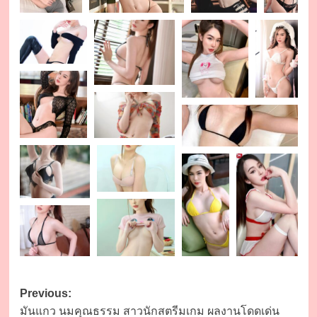
Post
Previous:
มันแกว นมคุณธรรม สาวนักสตรีมเกม ผลงานโดดเด่น