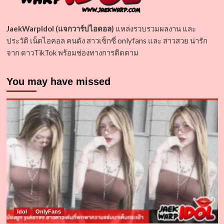
JaekWarpIdol (แจกวาร์ปไอดอล)
แหล่งรวบรวมผลงาน และ
ประวัติ เน็ตไอคอล คนดัง สาวเซ็กซี่ onlyfans และ สาวสวย น่ารัก
จาก ดาวTikTok พร้อมช่องทางการติดตาม
You may have missed
Idol
OnlyFans