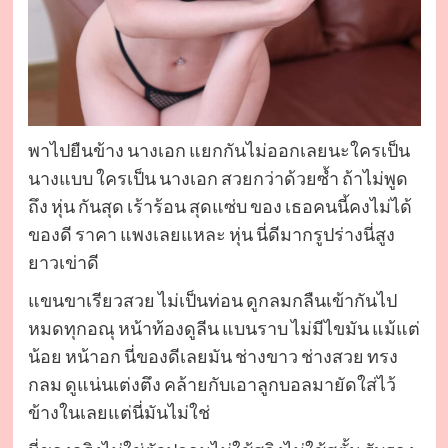
พาไปยืนข้าง นางเอก แยกกันไม่ออกเลยนะใครเป็น
นางแบบ ใครเป็น นางเอก สวยกว่าด้วยซ้ำ ถ้าไม่พูด
ถึง หุ่น กันสุด เร้าร้อน สุดแซ่บ ของ เธอคนนี้คงไม่ได้
ของดี ราคา แพงเลยแหละ หุ่น นี่ดีมากรูปร่างนี่สูง
ยาวเข่าดี
แขนขาเรียวสวย ไม่เป็นท่อน ดูกลมกลืนเข้ากันไป
หมดทุกอณุ หน้าท้องดูลีน แบนราบ ไม่มีไขมัน แม้แต่
น้อย หน้าอก นี่ของดีเลยมัน ช่างขาว ช่างสวย ทรง
กลม ดูแน่นเต่งตึง คล้ายกับเอาลูกบอลมายัดใส่ไว้
ข้างในเลยแต่นี่มันไม่ใช่