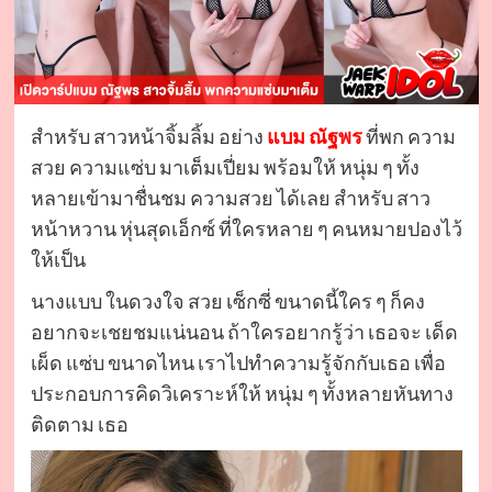
สำหรับ สาวหน้าจิ้มลิ้ม อย่าง
แบม ณัฐพร
ที่พก ความ
สวย ความแซ่บ มาเต็มเปี่ยม พร้อมให้ หนุ่ม ๆ ทั้ง
หลายเข้ามาชื่นชม ความสวย ได้เลย สำหรับ สาว
หน้าหวาน หุ่นสุดเอ็กซ์ ที่ใครหลาย ๆ คนหมายปองไว้
ให้เป็น
นางแบบ ในดวงใจ สวย เซ็กซี่ ขนาดนี้ใคร ๆ ก็คง
อยากจะเชยชมแน่นอน ถ้าใครอยากรู้ว่า เธอจะ เด็ด
เผ็ด แซ่บ ขนาดไหน เราไปทำความรู้จักกับเธอ เพื่อ
ประกอบการคิดวิเคราะห์ให้ หนุ่ม ๆ ทั้งหลายหันทาง
ติดตาม เธอ