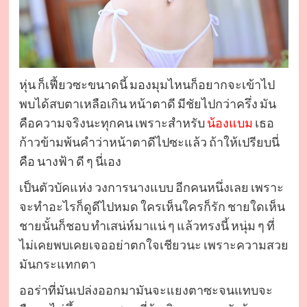
หุ่น ก็เฟี้ยวซะขนาดนี้ มองมุมไหนก็อยากจะเข้าไป
พบได้สบตาเหลือเกิน หน้าตาดี มีชัยไปกว่าครึ่ง มัน
คือความจริงนะทุกคน เพราะสำหรับ
น้องแบม
เธอ
ก้าวข้ามพ้นคำว่าหน้าตาดีไปซะแล้ว ถ้าให้เปรียบนี่
คือ นางฟ้า ดี ๆ นี่เอง
เป็นตัวบัคแห่ง วงการนางแบบ อีกคนหนึ่งเลย เพราะ
จะทำอะไรก็ดูดีไปหมด ใครเห็นใครก็รัก ชายใดเห็น
ชายนั้นก็ชอบ ทำเสน่ห์มาแน่ ๆ แล้วทรงนี้ หนุ่ม ๆ ที่
ไม่เคยพบเคยเจออย่าตกใจเชียวนะ เพราะความสวย
มันกระแทกตา
ออร่าที่มันเปล่งออกมามันจะแยงตาซะจนแทบจะ