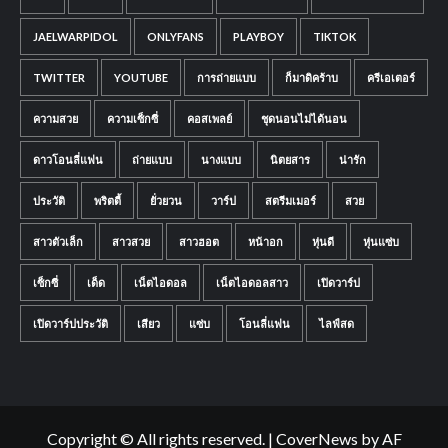
JAELWARPIDOL
ONLYFANS
PLAYBOY
TIKTOK
TWITTER
YOUTUBE
การถ่ายแบบ
ก็มาดิคร้าบ
ครีเอเตอร์
ความสวย
ความเซ็กซี่
คอสเพลย์
ชุดนอนไม่ได้นอน
ดาวโอนลี่แฟน
ถ่ายแบบ
นางแบบ
นิตยสาร
น่ารัก
ประวัติ
พริตตี้
ยั่วยวน
วาร์ป
สตรีมเมอร์
สวย
สาวตัวเล็ก
สาวสวย
สาวฮอต
หน้าอก
หุ่นดี
หุ่นแซ่บ
เซ็กซี่
เด็ด
เน็ตไอดอล
เน็ตไอดอลสาว
เปิดวาร์ป
เปิดวาร์ปประวัติ
เสียว
แซ่บ
โอนลี่แฟน
ไลฟ์สด
Copyright © All rights reserved.
|
CoverNews
by AF