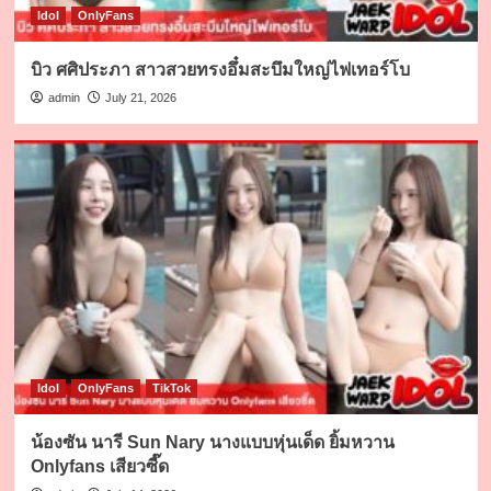
Idol
OnlyFans
บิว ศศิประภา สาวสวยทรงอึ๋มสะบึมใหญ่ไฟเทอร์โบ
admin
July 21, 2026
Idol
OnlyFans
TikTok
น้องซัน นารี Sun Nary นางแบบหุ่นเด็ด ยิ้มหวาน
Onlyfans เสียวซี๊ด