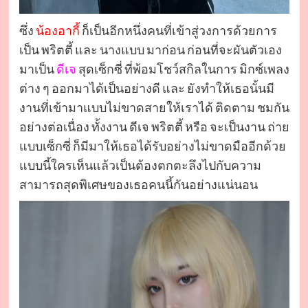
ซึ่ง
น้องอากี้
ก็เป็นอีกหนึ่งคนที่เข้าสู่วงการด้วยการ
เป็น พริตตี้ และ นางแบบ มาก่อน ก่อนที่จะผันตัวเอง
มาเป็น
ดีเจ
สุดเซ็กซี่ ที่พ้อมโชว์สกิลในการ มิกซ์เพลง
ต่าง ๆ ออกมาได้เป็นอย่างดี และ ยังทำให้เธอนั้นมี
งานที่เข้ามาแบบไม่ขาดสายให้เราได้ ติดตาม ชมกัน
อย่างต่อเนื่อง ทั้งงาน ดีเจ พริตตี้ หรือ จะเป็นงาน ถ่าย
แบบเซ็กซี่ ก็มีมาให้เธอได้รับอย่างไม่ขาดมืออีกด้วย
แบบนี้ใครเห็นแล้วเป็นต้องตกตะลึงไปกับความ
สามารถสุดพิเศษของเธอคนนี้กันอย่างแน่นอน