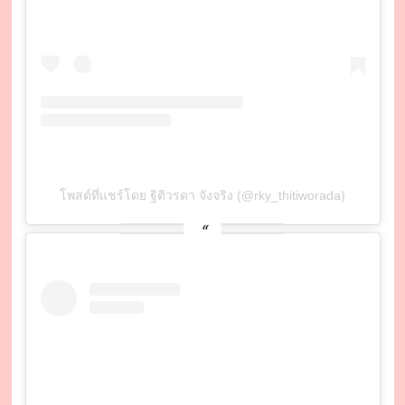
โพสต์ที่แชร์โดย ฐิติวรดา จังจริง (@rky_thitiworada)