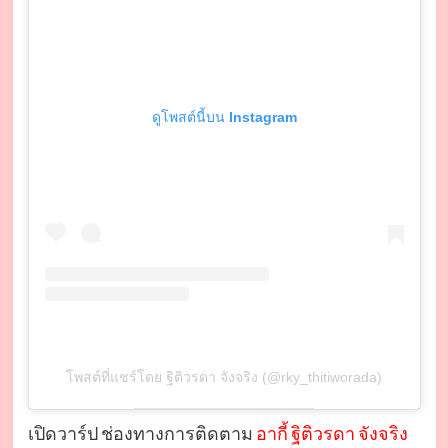
ดูโพสต์นี้บน Instagram
โพสต์ที่แชร์โดย ฐิติวรดา จังจริง (@rky_thitiworada)
เปิดวาร์ป ช่องทางการติดตาม
อากี้ ฐิติวรดา จังจริง