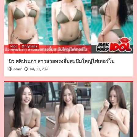
Idol
OnlyFans
บิว ศศิประภา สาวสวยทรงอึ๋มสะบึมใหญ่ไฟเทอร์โบ
admin
July 21, 2026