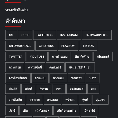
ทางเข้าจีคลับ
คำค้นหา
18+
CUPE
FACEBOOK
INSTAGRAM
JAEKWARPIDOL
JAELWARPIDOL
ONLYFANS
PLAYBOY
TIKTOK
TWITTER
YOUTUBE
การถ่ายแบบ
ก็มาดิคร้าบ
ครีเอเตอร์
ความสวย
ความเซ็กซี่
คอสเพลย์
ชุดนอนไม่ได้นอน
ดาวโอนลี่แฟน
ถ่ายแบบ
นางแบบ
นิตยสาร
น่ารัก
ประวัติ
พริตตี้
ยั่วยวน
วาร์ป
สตรีมเมอร์
สวย
สาวตัวเล็ก
สาวสวย
สาวฮอต
หน้าอก
หุ่นดี
หุ่นแซ่บ
เซ็กซี่
เด็ด
เน็ตไอดอล
เน็ตไอดอลสาว
เปิดวาร์ป