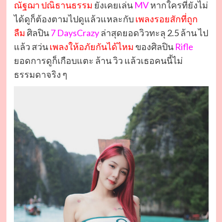
ณัฐฌา ปณิธานธรรม
ยังเคยเล่น
MV
หากใครที่ยังไม่
ได้ดูก็ต้องตามไปดูแล้วแหละกับ
เพลงรอยสักที่ถูก
ลืม
ศิลปิน
7 DaysCrazy
ล่าสุดยอดวิวทะลุ 2.5 ล้าน ไป
แล้ว สว่น
เพลงให้อภัยกันได้ไหม
ของศิลปิน
Rifle
ยอดการดูก็เกือบแตะ ล้าน วิว แล้วเธอคนนี้ไม่
ธรรมดาจริง ๆ