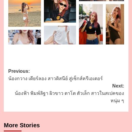
Post
Previous:
น้องกวาง เดียร์ลอง สาวดิสนีย์ สู่เซ็กส์ครีเอเตอร์
navigation
Next:
น้องฟ้า พิมพ์ลิฐา ผิวขาว ตาโต ตัวเล็ก สาวในสเปคของ
หนุ่ม ๆ
More Stories