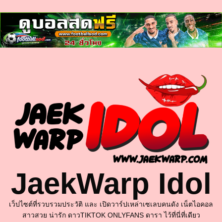
ฝัน
เห็น
งู
Skip
to
content
JaekWarp Idol
เว็ปไซต์ที่รวบรวมประวัติ และ เปิดวาร์ปเหล่าเซเลบคนดัง เน็ตไอคอล
สาวสวย น่ารัก ดาวTIKTOK ONLYFANS ดารา ไว้ที่นี่ที่เดียว