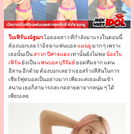
ใบเฟิร์น ณัฐฌา
ไอดอลสาว ที่กำลังมาแรงในตอนนี้
ต้องบอกเลยว่าอิจฉาแฟนบอล
แมนยู
มาก ๆ เพราะ
เธอนั้นเป็น
สาวก ปีศาจแดง
เท่านั้นยังไม่พอ
น้องใบ
เฟิร์น
ยังเป็น
แฟนบอล บุรีรัมย์
ยอดทีมจาก แดน
อีสาน อีกด้วย ต้องบอกเลยว่าเธอสร้างสีสันในการ
เชียร์ฟุตบอลเป็นอย่างมาก เพียงแค่เธอเดินเข้า
สนาม เธอก็สามารถสะกดสายตาจากหนุ่ม ๆ ได้
เพียบเลย