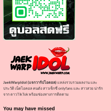
JaekWarpIdol (แจกวาร์ปไอดอล)
แหล่งรวบรวมผลงาน และ
ประวัติ เน็ตไอคอล คนดัง สาวเซ็กซี่ onlyfans และ สาวสวย น่ารัก
จาก ดาวTikTok พร้อมช่องทางการติดตาม
You may have missed