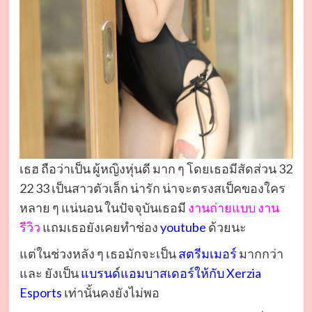
เธฮ ถือว่าเป็น ผู้หญิงหุ่นดี มาก ๆ โดยเธอมีสัดส่วน 32
22 33 เป็นสาวตัวเล็ก น่ารัก น่าจะตรงสเป็คของใคร
หลาย ๆ แน่นอน ในปัจจุบันเธอมี
งานถ่ายแบบ งาน
รีวิว
แถมเธอยังเคยทำช่อง
youtube
ด้วยนะ
แต่ในช่วงหลัง ๆ เธอมักจะเป็น
สตรีมเมอร์
มากกว่า
และ ยังเป็น
แบรนด์แอมบาสเดอร์ให้กับ Xerzia
Esports
เท่านั้นคงยังไม่พอ