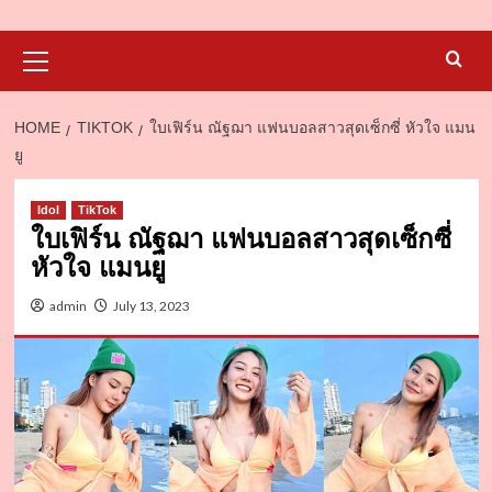
Primary
Menu
HOME
TIKTOK
ใบเฟิร์น ณัฐฌา แฟนบอลสาวสุดเซ็กซี่ หัวใจ แมน
ยู
d
Idol
TikTok
ใบเฟิร์น ณัฐฌา แฟนบอลสาวสุดเซ็กซี่
หัวใจ แมนยู
admin
July 13, 2023