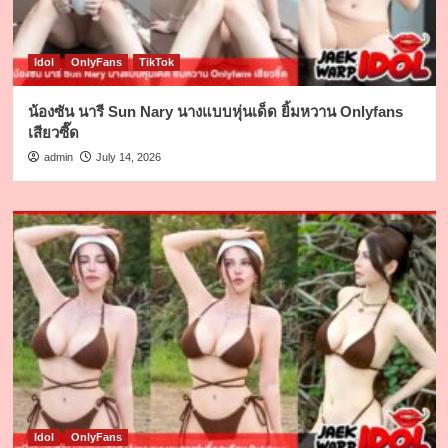
Idol
OnlyFans
TikTok
น้องซัน นารี Sun Nary นางแบบหุ่นเด็ด ยิ้มหวาน Onlyfans
เสียวซี๊ด
admin
July 14, 2026
Idol
OnlyFans