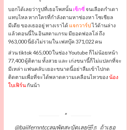
บอกได้เลยว่ารูปที่เธอโพสนั้น
เซ็กซี่
จนเลือดกําเดา
แทบไหล หากใครที่กำลังตามหาช่องหา โซเชียล
มีเดีย ของเธออยู่ ทางเราได้
แจกวาร์ป
ไว้ด้านล่าง
แล้วตอนนี้ใน อินสตาแกรม มียอดฟอลโล่ ถึง
963,000 นี่ยังไม่รวมใน เฟสบุ๊ค 371,022 คน
ส่วน tiktok 465,000 ในช่อง Youtube ก็ไม่น้อยหน้า
77,400 ผู้ติตาม ทั้งสวย และ เก่งขนานี้ก็ไม่แปลกที่จะ
มีเหล่า แฟนคลับ เยอะขนาดนี้อย่าลืมเข้าไปกด
ติดตามเพื่อที่จะได้พลาดความเคลือนไหวของ
น้อง
ใบเฟิร์น
กันน้า
@baiifernntcc
ลมพัดสะบัดเลย🤣
♬ ถ้าเธอ