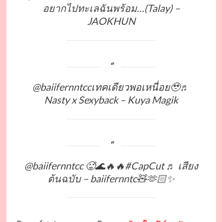
อยากไปทะเลฉันพร้อม…(Talay) –
JAOKHUN
@baiifernntcc
เทคเดียวพอเหนื่อย🥹
♬
Nasty x Sexyback – Kuya Magik
@baiifernntcc
🥵🌊🔥🔥
#CapCut
♬ เสียง
ต้นฉบับ – baiifernntc🧸🫶🏻✨