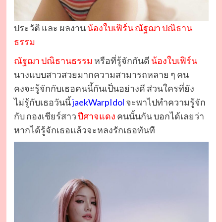
ประวัติ และ ผลงาน
น้องใบเฟิร์น ณัฐฌา ปณิธาน
ธรรม
ณัฐฌา ปณิธานธรรม
หรือที่รู้จักกันดี
น้องใบเฟิร์น
นางแบบสาวสวยมากความสามารถหลาย ๆ คน
คงจะรู้จักกับเธอคนนี้กันเป็นอย่างดี ส่วนใครที่ยัง
ไม่รู้กับเธอวันนี้
jaekWarpIdol
จะพาไปทำความรู้จัก
กับ กองเชียร์สาว
ปีศาจแดง
คนนั้นกัน บอกได้เลยว่า
หากได้รู้จักเธอแล้วจะหลงรักเธอทันที