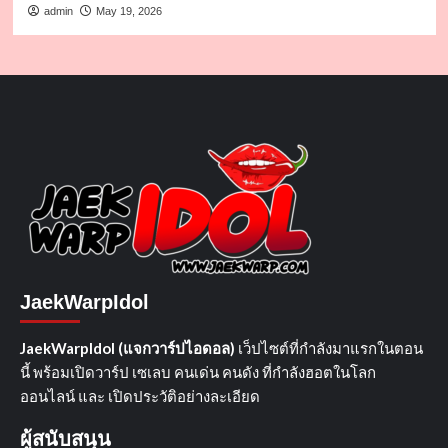
admin
May 19, 2026
JaekWarpIdol
JaekWarpIdol (แจกวาร์ปไอดอล)
เว็ปไซต์ที่กำลังมาแรกในตอน
นี้ พร้อมเปิดวาร์ป เซเลบ คนเด่น คนดัง ที่กำลังฮอตในโลก
ออนไลน์ และ เปิดประวัติอย่างละเอียด
ผู้สนับสนุน