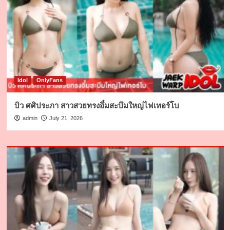
Idol
OnlyFans
บิว ศศิประภา สาวสวยทรงอึ๋มสะบึมใหญ่ไฟเทอร์โบ
admin
July 21, 2026