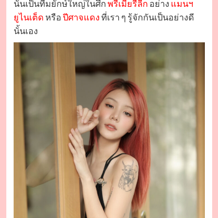
นั้นเป็นทีมยักษ์ใหญ่ในศึก
พรีเมียรืลีก
อย่าง
แมนฯ
ยูไนเต็ด
หรือ
ปีศาจแดง
ที่เรา ๆ รู้จักกันเป็นอย่างดี
นั้นเอง